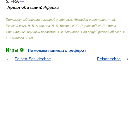
5.
FRA
—
Ареал обитания:
Африка
Пятиязычный словарь названий животных. Амфибии и рептилии. — М.:
Русский язык
.
Н. Б. Ананьева, Л. Я. Боркин, И. С. Даревский, Н. Л. Орлов.
Специальный научный редактор О. И. Чибисова. Под общей редакцией акад. В.
Е. Соколова
.
1988
.
Игры ⚽
Поможем написать реферат
Felsen-Schildechse
Felsenechse