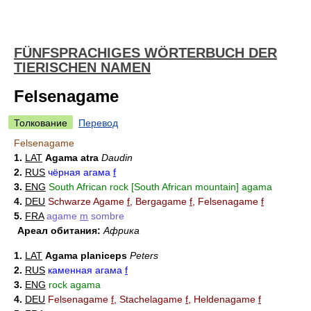
FÜNFSPRACHIGES WÖRTERBUCH DER
TIERISCHEN NAMEN
Felsenagame
Толкование
Перевод
Felsenagame
1.
LAT
Agama atra
Daudin
2.
RUS
чёрная агама
f
3.
ENG
South African rock [South African mountain] agama
4.
DEU
Schwarze Agame
f
, Bergagame
f
, Felsenagame
f
5.
FRA
agame
m
sombre
Ареал обитания:
Африка
1.
LAT
Agama planiceps
Peters
2.
RUS
каменная агама
f
3.
ENG
rock agama
4.
DEU
Felsenagame
f
, Stachelagame
f
, Heldenagame
f